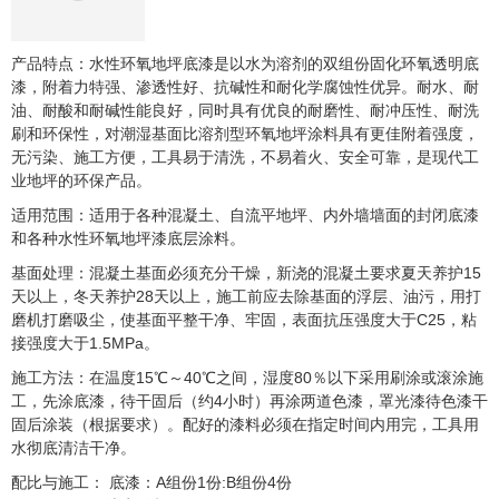
产品特点：水性环氧地坪底漆是以水为溶剂的双组份固化环氧透明底
漆，附着力特强、渗透性好、抗碱性和耐化学腐蚀性优异。耐水、耐
油、耐酸和耐碱性能良好，同时具有优良的耐磨性、耐冲压性、耐洗
刷和环保性，对潮湿基面比溶剂型环氧地坪涂料具有更佳附着强度，
无污染、施工方便，工具易于清洗，不易着火、安全可靠，是现代工
业地坪的环保产品。
适用范围：适用于各种混凝土、自流平地坪、内外墙墙面的封闭底漆
和各种水性环氧地坪漆底层涂料。
基面处理：混凝土基面必须充分干燥，新浇的混凝土要求夏天养护15
天以上，冬天养护28天以上，施工前应去除基面的浮层、油污，用打
磨机打磨吸尘，使基面平整干净、牢固，表面抗压强度大于C25，粘
接强度大于1.5MPa。
施工方法：在温度15℃～40℃之间，湿度80％以下采用刷涂或滚涂施
工，先涂底漆，待干固后（约4小时）再涂两道色漆，罩光漆待色漆干
固后涂装（根据要求）。配好的漆料必须在指定时间内用完，工具用
水彻底清洁干净。
配比与施工： 底漆：A组份1份:B组份4份