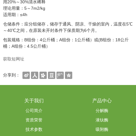
用20%～30%清水稀释
理论用量：5～7m2/kg
适用期：≤4h
仓储条件：应分组储存，储存于通风、阴凉、干燥的室内，温度在5℃
～40℃之间，在原装未开封条件下保质期为6个月。
包装规格：B组份：4公斤桶；A组份：1公斤桶）或(B组份：18公斤
桶；A组份：4.5公斤桶）
获取短网址
分享到：
关于我们
产品中心
公司简介
分解酶
资质荣誉
液钛酶
技术参数
吸附酶